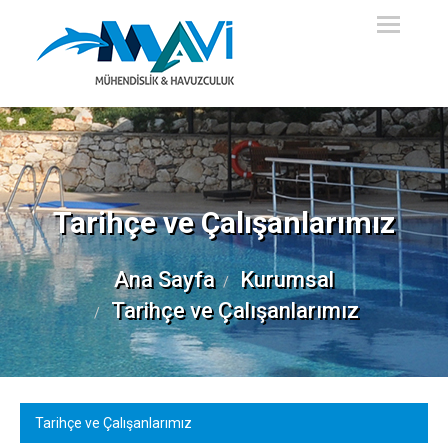
Ana
Sayfa
Kurumsal
Faliyet
Alanları
Tarihçe ve Çalışanlarımız
Projeler
Ana Sayfa
Kurumsal
Tarihçe ve Çalışanlarımız
Devam
Eden
Projelerimiz
Tarihçe ve Çalışanlarımız
İletişim